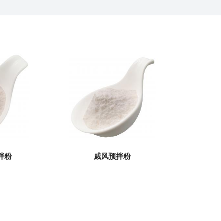
拌粉
戚风预拌粉