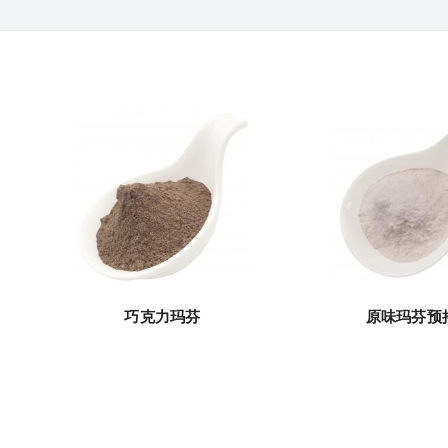
巧克力玛芬
原味玛芬预