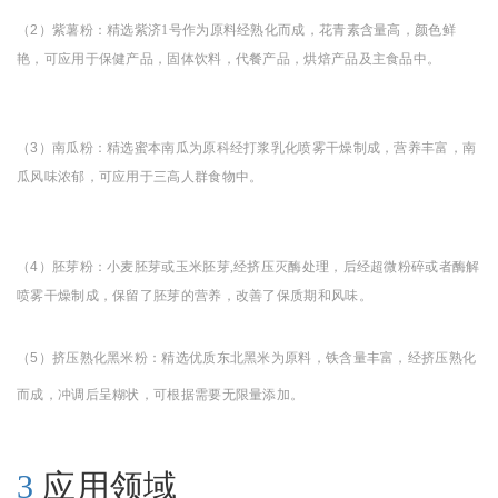
（
2
）紫薯粉
：精选紫济1号作为原料经熟化而成，花青素含量高，颜色鲜
艳，可应用于保健产品，固体饮料，代餐产品，烘焙产品及主食品中。
（
3
）南瓜粉：
精选蜜本南瓜为原科经打浆乳化喷雾干燥制成，营养丰富，南
瓜风味浓郁，可应用于三高人群食物中。
（
4
）胚芽粉：
小麦胚芽或玉米胚芽,经挤压灭酶处理，后经超微粉碎或者酶解
喷雾干燥制成，保留了胚芽的营养，改善了保质期和风味。
（
5
）挤压熟化黑米粉：
精选优质东北黑米为原料，铁含量丰富，经挤压熟化
而成，冲调后呈糊状，可根据需要无限量添加。
3
应用领域