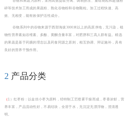
谷物和果蔬为原料，采用高效提取分离、调制挤压、重组制粒和超微粉
碎等技术加工而成的果蔬粉、熟化谷物粉和谷物颗粒。加工过程快速、高
效、无相变，能有效保护活性成分。
谷物系列中的谷物来源于西部海拔3000米以上的高原净地，无污染，植
物性营养素如谷维素、多酚、黄酮含量丰富，对肥胖和三高人群有益。精选
的果蔬是基于药膳的理念以及药食同源之原则，相互协调、辩证施补，具有
良好的营养干预作用。
2
产品分类
（
1
）红枣粉：以金丝小枣为原料，经特制工艺
喷雾干燥而成，枣香浓郁，营
养丰富，产品流动性好，不易结块，全溶于水，无沉淀无漂浮物，澄清透
明。